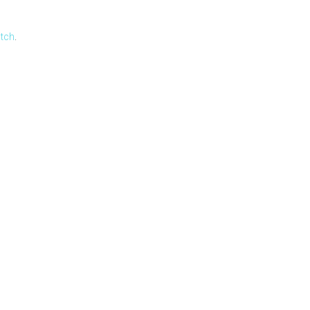
tch
.