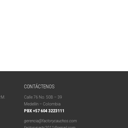
CONTÁCTENOS
.M.
Calle 76 No. 50B – 39
Medellín – Colombia
PBX +57 604 3223111
gerencia@factorycauchos.com
factoryparts2011@gmail.com